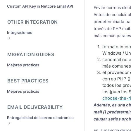
SMTP y API?
Custom API Key in Netcore Email API
Enviar correos elec
¿Cómo pasar argumentos únicos en
¿Qué es la aprobación por vía rápida?
cada correo electrónico SMTP ?
Antes de concluir a
¿Cómo empiezo a enviar correos
OTHER INTEGRATION
predeterminada para
¿Cómo ver las cabeceras de los
electrónicos?
mensajes?
través de PHP mail 
Integraciones
Requisitos para el envío de dominios
más común para esto
¿Cómo utilizar las etiquetas en la API
de correo electrónico de Netcore ?
Integración de código abierto
formato incor
¿Debo integrar con SMTP o API ?
Windows / Un
Integración de otras aplicaciones
MIGRATION GUIDES
Cómo recuperar o cambiar mi
sendmail no e
contraseña SMTP desde el panel de
Mejores prácticas
más comunes p
Netcore Email API
el proveedor 
Estoy recibiendo el error - "la
correo PHP ()
BEST PRACTICES
autenticación falló" o "la dirección del
todos los pro
remitente fue rechazada" o "el host
Mejores prácticas
los [puertos 
del cliente fue rechazado" al enviar
choose-the-r
correos electrónicos a través de
SMTP?
Además, es una ob
EMAIL DELIVERABILITY
¿Puedo utilizar varios dominios de
mail () predeterm
envío para enviar correos
Entregabilidad del correo electrónico
causar serios pro
electrónicos con Pepipost?(
¿De qué se trata la autenticación SPF
En la mayoría de lo
¿La contraseña de SMTP es diferente