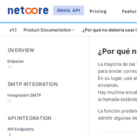
Pricing
Featu
v1.1
Product Documentation
¿Por qué no debería usar l
¿Por qué n
OVERVIEW
Empezar
La mayoría de las 
para enviar correo
Regístrese y active su cuenta
En su lugar, use a
¿Cómo configurar los dominios de
SMTP INTEGRATION
enviando.
envío?
Hay muchos encab
Integración SMTP
Envío de la verificación del dominio
la llamada estánda
¿Qué es el proceso de aprobación del
¿Cómo hacer la integración SMTP
La función predet
dominio?
¿Cómo se integra con diferentes
API INTEGRATION
admitir algunas de
¿Qué hacer si su dominio de
servidores de correo?
remitente es rechazado?
API Endpoints
¿Cómo integrar sus clientes de
¿Cómo obtener las credenciales
correo?