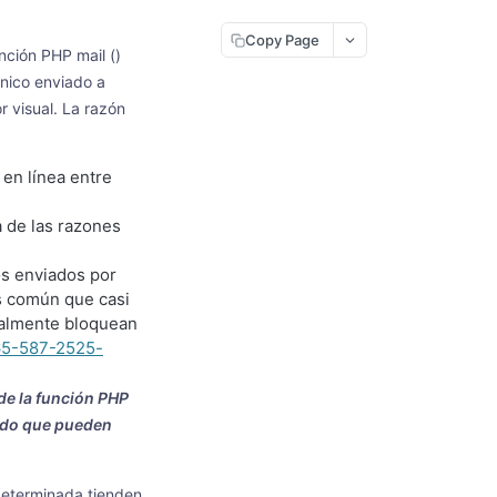
Copy Page
nción PHP mail ()
ónico enviado a
r visual. La razón
 en línea entre
a de las razones
os enviados por
ás común que casi
ipalmente bloquean
465-587-2525-
de la función PHP
nido que pueden
edeterminada tienden