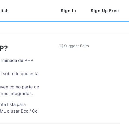
lish
Sign In
Sign Up Free
Suggest Edits
HP?
eterminada de PHP
l sobre lo que está
uyen como parte de
ores integrarlos.
te lista para
TML o usar Bcc / Cc.