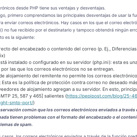
trónicos desde PHP tiene sus ventajas y desventajas.
lgo, primero comprendamos las principales desventajas de usar la fu
 enviar correos electrónicos. Hay casos en los que el correo electr
() no fue recibido por el destinatario y tampoco obtendrá ningún erro
 es la siguiente:
recto del encabezado o contenido del correo (p. Ej., Diferencias
ix)
stá instalado o configurado en su servidor (php.ini): esta es un
or las que los correos electrónicos no se entregan.
de alojamiento del remitente no permite los correos electrónic
; Esta es la política de protección contra correo no deseado m
veedores de alojamiento agregan a su servidor. En esto, princ
SMTP 25, 587 y 465] salientes (
https://pepipost.com/blog/25-
ight-smtp-port/
)
servación común que los correos electrónicos enviados a través 
inada tienen problemas con el formato del encabezado o el conte
blemas de spam.
s casos, los correos electrónicos enviados a través de la función pr