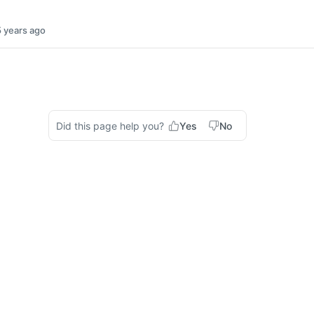
5 years ago
Did this page help you?
Yes
No