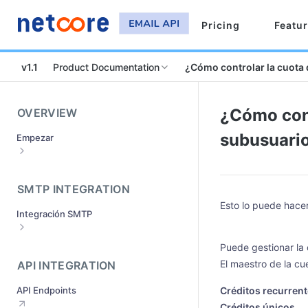
Pricing
Featu
v1.1
Product Documentation
¿Cómo controlar la cuota 
¿Cómo cont
OVERVIEW
subusuari
Empezar
Regístrese y active su cuenta
¿Cómo configurar los dominios de
SMTP INTEGRATION
envío?
Esto lo puede hacer 
Integración SMTP
Envío de la verificación del dominio
¿Qué es el proceso de aprobación del
¿Cómo hacer la integración SMTP
Puede gestionar la 
dominio?
¿Cómo se integra con diferentes
El maestro de la cu
API INTEGRATION
¿Qué hacer si su dominio de
servidores de correo?
remitente es rechazado?
API Endpoints
Créditos recurren
¿Cómo integrar sus clientes de
¿Cómo obtener las credenciales
Créditos únicos
correo?