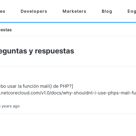
res
Developers
Marketers
Blog
Eng
uestas
reguntas y respuestas
bo usar la función mail() de PHP?]
s.netcorecloud.com/v1.0/docs/why-shouldnt-i-use-phps-mail-fu
5 years ago