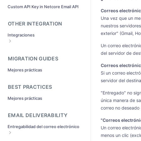
SMTP y API?
Custom API Key in Netcore Email API
¿Cómo pasar argumentos únicos en
Correos electrónic
¿Qué es la aprobación por vía rápida?
cada correo electrónico SMTP ?
Una vez que un mens
¿Cómo empiezo a enviar correos
OTHER INTEGRATION
¿Cómo ver las cabeceras de los
nuestros servidore
electrónicos?
mensajes?
exterior" (Gmail, Ho
Integraciones
Requisitos para el envío de dominios
¿Cómo utilizar las etiquetas en la API
de correo electrónico de Netcore ?
Un correo electróni
Integración de código abierto
del servidor de de
¿Debo integrar con SMTP o API ?
Integración de otras aplicaciones
MIGRATION GUIDES
Cómo recuperar o cambiar mi
Correos electróni
contraseña SMTP desde el panel de
Mejores prácticas
Si un correo electr
Netcore Email API
servidor del destina
Estoy recibiendo el error - "la
BEST PRACTICES
autenticación falló" o "la dirección del
"Entregado" no sign
remitente fue rechazada" o "el host
Mejores prácticas
del cliente fue rechazado" al enviar
única manera de sab
correos electrónicos a través de
correo no deseado e
SMTP?
EMAIL DELIVERABILITY
"Correos electróni
¿Puedo utilizar varios dominios de
envío para enviar correos
Entregabilidad del correo electrónico
Un correo electróni
electrónicos con Pepipost?(
menos un clic (excl
¿De qué se trata la autenticación SPF
¿La contraseña de SMTP es diferente