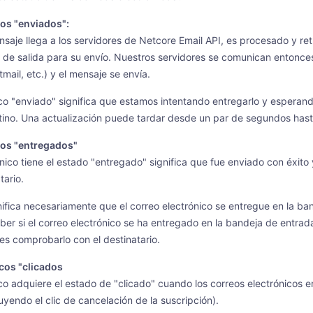
os "enviados":
aje llega a los servidores de Netcore Email API, es procesado y ret
s de salida para su envío. Nuestros servidores se comunican entonc
tmail, etc.) y el mensaje se envía.
co "enviado" significa que estamos intentando entregarlo y esperand
stino. Una actualización puede tardar desde un par de segundos hast
cos "entregados"
ónico tiene el estado "entregado" significa que fue enviado con éxito
tario.
ifica necesariamente que el correo electrónico se entregue en la ba
er si el correo electrónico se ha entregado en la bandeja de entrad
s comprobarlo con el destinatario.
cos "clicados
co adquiere el estado de "clicado" cuando los correos electrónicos e
uyendo el clic de cancelación de la suscripción).