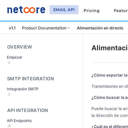
Pricing
Featu
v1.1
Product Documentation
Alimentación en directo
Alimentaci
OVERVIEW
Empezar
Regístrese y active su cuenta
¿Cómo exportar la 
¿Cómo configurar los dominios de
SMTP INTEGRATION
envío?
Transmisiones en d
Integración SMTP
Envío de la verificación del dominio
¿Cómo buscar la ac
¿Qué es el proceso de aprobación del
¿Cómo hacer la integración SMTP
dominio?
Puede buscar la act
¿Cómo se integra con diferentes
API INTEGRATION
¿Qué hacer si su dominio de
servidores de correo?
la dirección de corr
remitente es rechazado?
API Endpoints
¿Cómo integrar sus clientes de
¿Cómo obtener las credenciales
¿Cuál es el difere
correo?